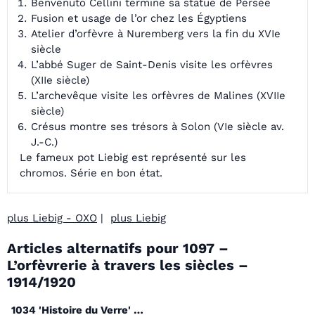
Benvenuto Cellini termine sa statue de Persée
Fusion et usage de l’or chez les Égyptiens
Atelier d’orfèvre à Nuremberg vers la fin du XVIe
siècle
L’abbé Suger de Saint-Denis visite les orfèvres
(XIIe siècle)
L’archevêque visite les orfèvres de Malines (XVIIe
siècle)
Crésus montre ses trésors à Solon (VIe siècle av.
J.-C.)
Le fameux pot Liebig est représenté sur les
chromos. Série en bon état.
plus Liebig - OXO
|
plus Liebig
Articles alternatifs pour
1097 –
L’orfèvrerie à travers les siècles –
1914/1920
1034 'Histoire du Verre' -