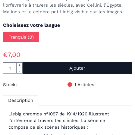
l’orfèvrerie à travers les siècles, avec Cellini, l’Égypte,
Malines et le célèbre pot Liebig visible sur les images.
Faire un choix pour
Choisissez votre langue
Français (B)
€
7,00
Quantité
+
Ajouter
-
Stock:
1
Articles
Description
Liebig chromos n°1097 de 1914/1920 illustrent
l’orfèvrerie à travers les siècles. La série se
compose de six scènes historiques :