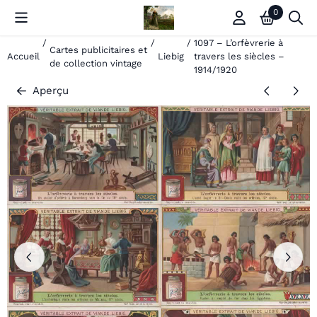
Les préférences de cookies sont actuellement fermées.
0
/
/
/
1097 – L’orfèvrerie à
Cartes publicitaires et
Accueil
Liebig
travers les siècles –
de collection vintage
1914/1920
Aperçu