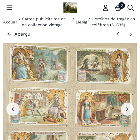
Les préférences de cookies sont actuellement fermées.
0
/
Cartes publicitaires et
/
/
Héroïnes de tragédies
Accueil
Liebig
de collection vintage
célèbres (S. 835)
Aperçu