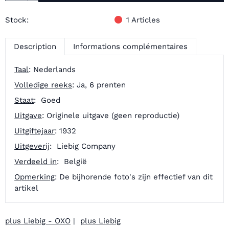
Stock:
1
Articles
Description
Informations complémentaires
Taal
: Nederlands
Volledige reeks
: Ja, 6 prenten
Staat
: Goed
Uitgave
: Originele uitgave (geen reproductie)
Uitgiftejaar
: 1932
Uitgeverij
: Liebig Company
Verdeeld in
: België
Opmerking
: De bijhorende foto's zijn effectief van dit
artikel
plus Liebig - OXO
|
plus Liebig