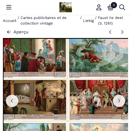
Les préférences de cookies sont actuellement fermées.
0
/
Cartes publicitaires et de
/
/
Faust IIe deel
Accueil
Liebig
collection vintage
(S. 1261)
Aperçu