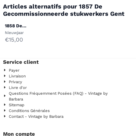
Articles alternatifs pour
1857 De
Gecommissionneerde stukwerkers Gent
1858 De
Gecommissionneerde
Marque :
Nieuwjaar
stukwerkers Gent
Prix: 15,00
€15,00
Service client
Payer
Livraison
Privacy
Livre d'or
Questions Fréquemment Posées (FAQ) - Vintage by
Barbara
Sitemap
Conditions Générales
Contact - Vintage by Barbara
Mon compte