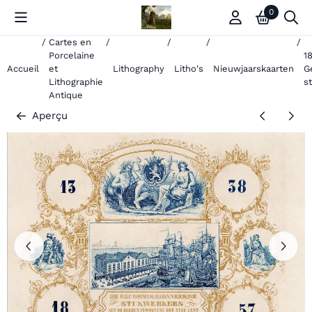
Les préférences de cookies sont actuellement fermées.
0
/
Cartes en
/
/
/
/
Porcelaine
1
Accueil
et
Lithography
Litho's
Nieuwjaarskaarten
G
Lithographie
s
Antique
Aperçu