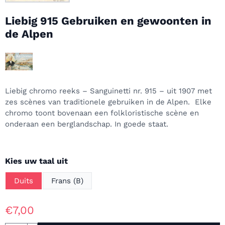
Liebig 915 Gebruiken en gewoonten in
de Alpen
Liebig chromo reeks – Sanguinetti nr. 915 – uit 1907 met
zes scènes van traditionele gebruiken in de Alpen. Elke
chromo toont bovenaan een folkloristische scène en
onderaan een berglandschap. In goede staat.
Maak een keuze voor
Kies uw taal uit
Duits
Frans (B)
€
7,00