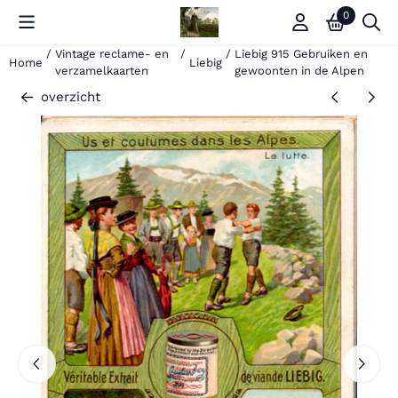
Cookievoorkeuren zijn momenteel gesloten.
0
/
Vintage reclame- en
/
/
Liebig 915 Gebruiken en
Home
Liebig
verzamelkaarten
gewoonten in de Alpen
overzicht