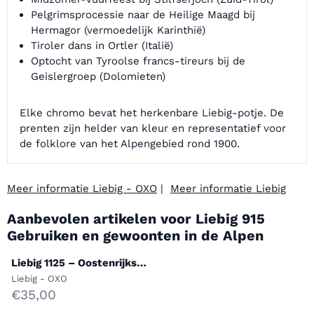
Pelgrimsprocessie naar de Heilige Maagd bij
Hermagor (vermoedelijk Karinthië)
Tiroler dans in Ortler (Italië)
Optocht van Tyroolse francs-tireurs bij de
Geislergroep (Dolomieten)
Elke chromo bevat het herkenbare Liebig-potje. De
prenten zijn helder van kleur en representatief voor
de folklore van het Alpengebied rond 1900.
Meer informatie Liebig - OXO
|
Meer informatie Liebig
Aanbevolen artikelen voor
Liebig 915
Gebruiken en gewoonten in de Alpen
Liebig 1125 – Oostenrijkse
klederdracht en zichten
Merk:
Liebig - OXO
Prijs: 35,00
€35,00