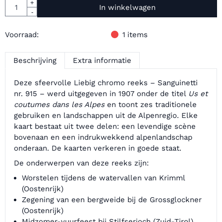
Aantal
+
In winkelwagen
-
Voorraad:
1
items
Beschrijving
Extra informatie
Deze sfeervolle Liebig chromo reeks – Sanguinetti
nr. 915 – werd uitgegeven in 1907 onder de titel
Us et
coutumes dans les Alpes
en toont zes traditionele
gebruiken en landschappen uit de Alpenregio. Elke
kaart bestaat uit twee delen: een levendige scène
bovenaan en een indrukwekkend alpenlandschap
onderaan. De kaarten verkeren in goede staat.
De onderwerpen van deze reeks zijn:
Worstelen tijdens de watervallen van Krimml
(Oostenrijk)
Zegening van een bergweide bij de Grossglockner
(Oostenrijk)
Midzomer-vuurfeest bij Stilfserjoch (Zuid-Tirol)