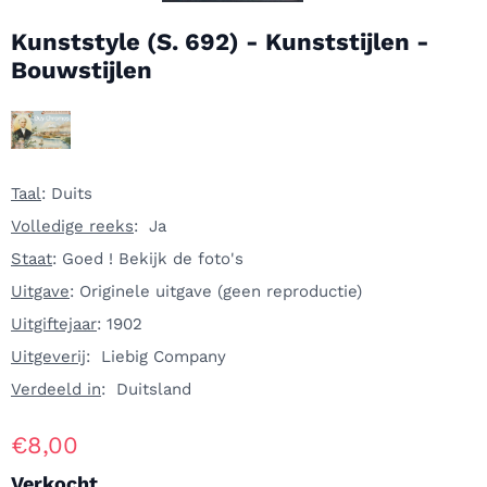
Kunststyle (S. 692) - Kunststijlen -
Bouwstijlen
Taal
: Duits
Volledige reeks
: Ja
Staat
: Goed ! Bekijk de foto's
Uitgave
: Originele uitgave (geen reproductie)
Uitgiftejaar
: 1902
Uitgeverij
: Liebig Company
Verdeeld in
: Duitsland
€
8,00
Verkocht