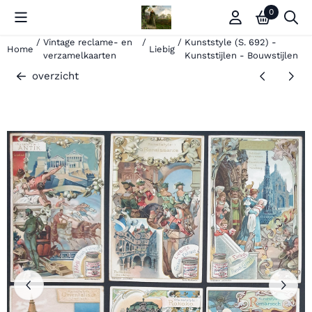
Cookievoorkeuren zijn momenteel gesloten.
0
/
Vintage reclame- en
/
/
Kunststyle (S. 692) -
Home
Liebig
verzamelkaarten
Kunststijlen - Bouwstijlen
overzicht