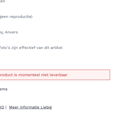
ten
(geen reproductie)
ny, Anvers
oto's zijn effectief van dit artikel
product is momenteel niet leverbaar
tems
OXO
|
Meer informatie Liebig