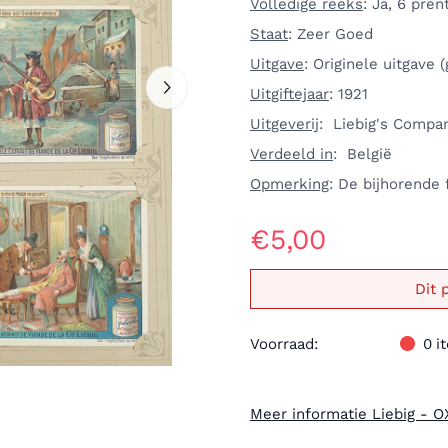
Volledige reeks
: Ja, 6 pren
Staat
: Zeer Goed
Uitgave
: Originele uitgave 
Uitgiftejaar
: 1921
Uitgeverij
: Liebig's Compa
Verdeeld in
: België
Opmerking
: De bijhorende f
€
5,00
Dit 
Voorraad:
0
i
Meer informatie Liebig - 