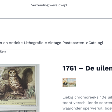
com Verzending wereldwijd
n en Antieke Lithografie
Vintage Postkaarten
Catalogi
ilen
1761 – De uile
Liebig chromoreeks “De uile
toont verschillende soorte
waaronder sperweruil, bosui