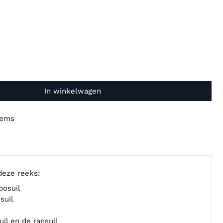
In winkelwagen
tems
deze reeks:
bosuil
suil
il en de ransuil