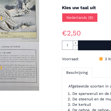
Maak een keuze voor
Kies uw taal uit
Nederlands (B)
€
2,50
Aantal
+
-
Voorraad:
3
i
Beschrijving
Afgebeelde soorten in 
De sperweruil en de 
De steenuil en de mu
De kerkuil
De oehoe, de oehoe-u