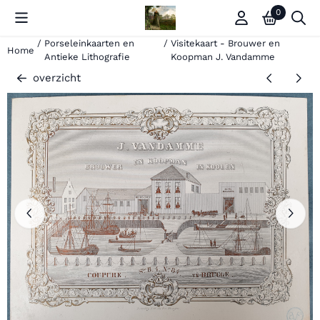
Cookievoorkeuren zijn momenteel gesloten.
0
/
Porseleinkaarten en
/
Visitekaart - Brouwer en
Home
Antieke Lithografie
Koopman J. Vandamme
overzicht