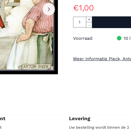
€
1,00
Aantal
+
-
Voorraad:
10
Meer informatie Pieck, Ant
nt
Levering
t
Uw bestelling wordt binnen de 2