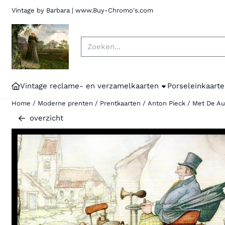
Cookievoorkeuren zijn momenteel gesloten.
Vintage by Barbara | www.Buy-Chromo's.
Zoeken
Vintage reclame- en verzamelkaarten
Porseleinkaarte
Home
/
Moderne prenten
/
Prentkaarten
/
Anton Pieck
/
Met De Au
overzicht